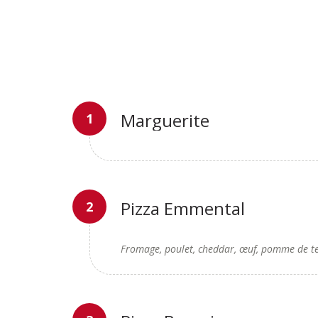
Marguerite
Pizza Emmental
Fromage, poulet, cheddar, œuf, pomme de t