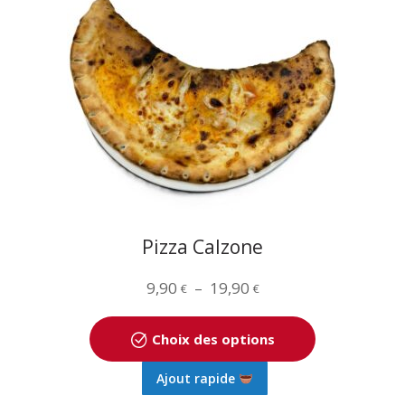
Les
options
peuvent
être
choisies
sur
la
page
du
produit
Pizza Calzone
Plage
9,90
–
19,90
€
€
de
prix :
Choix des options
9,90 €
Ce
Ajout rapide
à
produit