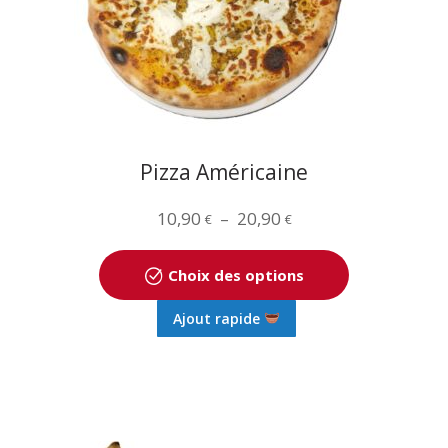
choisies
sur
la
page
du
produit
Pizza Américaine
Plage
10,90
–
20,90
€
€
de
prix :
Choix des options
10,90 €
Ce
Ajout rapide
à
produit
20,90 €
a
plusieurs
variations.