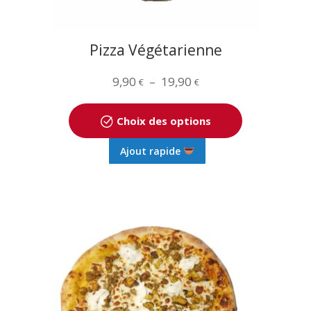
du
produit
Pizza Végétarienne
Plage
9,90
–
19,90
€
€
de
prix :
Choix des options
9,90 €
Ce
Ajout rapide
à
produit
19,90 €
a
plusieurs
variations.
Les
options
peuvent
être