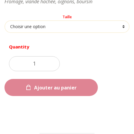
prix :
Fromage, viande hachée, oignons, boursin
10,90 €
à
Taille
20,90 €
Quantity
Ajouter au panier