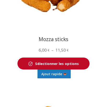
choisies
sur
la
page
du
produit
Mozza sticks
Plage
6,00
–
11,50
€
€
de
prix :
Sélectionner les options
6,00 €
Ce
Ajout rapide
à
produit
11,50 €
a
plusieurs
variations.
Les