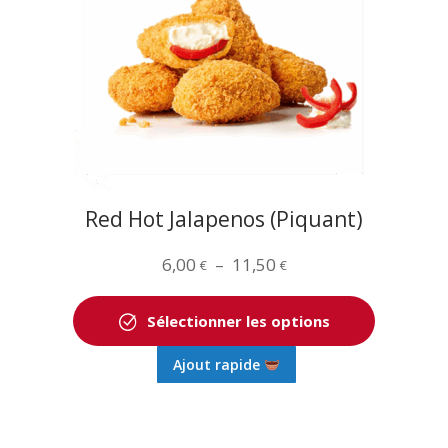
peuvent
être
choisies
sur
la
page
du
produit
Red Hot Jalapenos (Piquant)
Plage
6,00
–
11,50
€
€
de
prix :
Sélectionner les options
6,00 €
Ce
Ajout rapide
à
produit
11,50 €
a
plusieurs