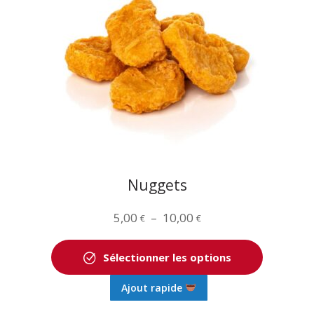
options
peuvent
être
choisies
sur
la
page
du
produit
Nuggets
Plage
5,00
–
10,00
€
€
de
prix :
Sélectionner les options
5,00 €
Ce
Ajout rapide
à
produit