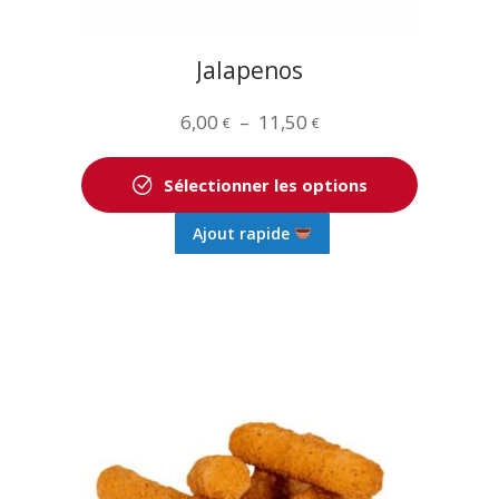
du
produit
Jalapenos
Plage
6,00
–
11,50
€
€
de
prix :
Sélectionner les options
6,00 €
Ce
Ajout rapide
à
produit
11,50 €
a
plusieurs
variations.
Les
options
peuvent
être