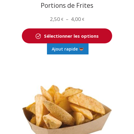
produit
Portions de Frites
Plage
2,50
–
4,00
€
€
de
prix :
Sélectionner les options
2,50 €
Ce
Ajout rapide
à
produit
4,00 €
a
plusieurs
variations.
Les
options
peuvent
être
choisies
sur