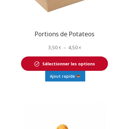
la
page
du
produit
Portions de Potateos
Plage
3,50
–
4,50
€
€
de
prix :
Sélectionner les options
3,50 €
Ce
Ajout rapide
à
produit
4,50 €
a
plusieurs
variations.
Les
options