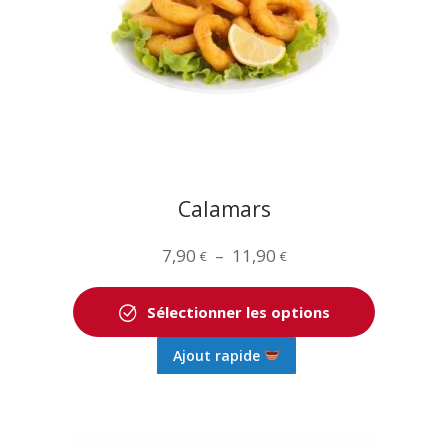
être
choisies
sur
la
page
du
produit
Calamars
Plage
7,90
–
11,90
€
€
de
prix :
Sélectionner les options
7,90 €
Ce
Ajout rapide
à
produit
11,90 €
a
plusieurs