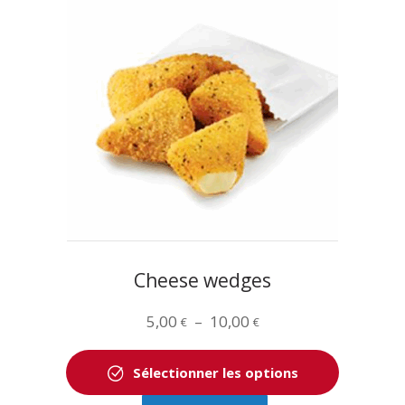
variations.
Les
options
peuvent
être
choisies
sur
la
page
du
produit
Cheese wedges
Plage
5,00
–
10,00
€
€
de
prix :
Sélectionner les options
5,00 €