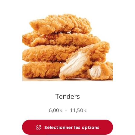
variations.
Les
options
peuvent
être
choisies
sur
la
page
du
produit
Tenders
Plage
6,00
–
11,50
€
€
de
prix :
Sélectionner les options