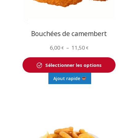
Bouchées de camembert
Plage
6,00
–
11,50
€
€
de
prix :
Sélectionner les options
6,00 €
Ce
Ajout rapide
à
produit
11,50 €
a
plusieurs
variations.
Les
options
peuvent