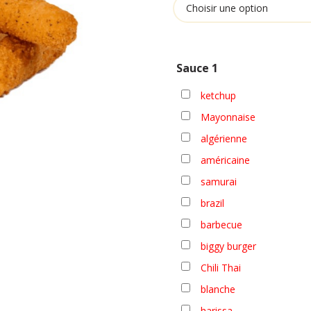
11
Sauce 1
ketchup
Mayonnaise
algérienne
américaine
samurai
brazil
barbecue
biggy burger
Chili Thai
blanche
harissa