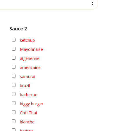
,50 €
Sauce 2
ketchup
Mayonnaise
algérienne
américaine
samurai
brazil
barbecue
biggy burger
Chili Thai
blanche
harissa