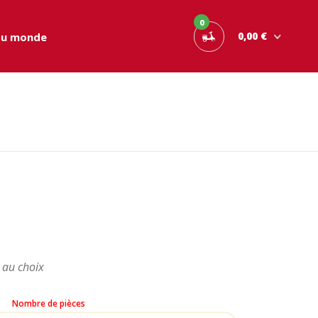
0
0,00 €
du monde
age
x :
 au choix
0 €
Nombre de pièces