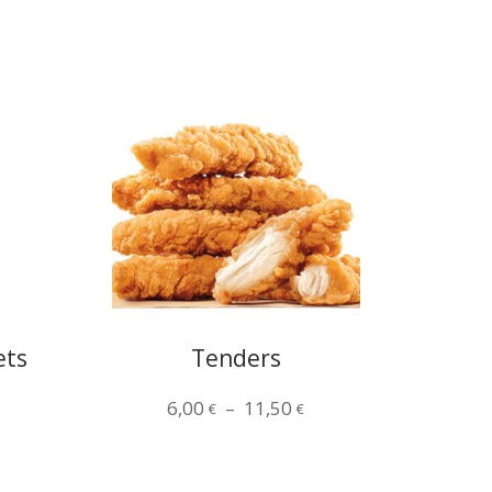
ets
Tenders
lage
Plage
6,00
–
11,50
€
€
e
de
ix :
prix :