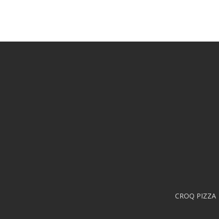
3,50 €
à
4,50 €
CROQ PIZZA