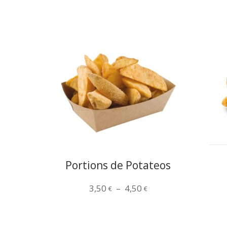
Portions de Potateos
Plage
3,50
–
4,50
€
€
de
prix :