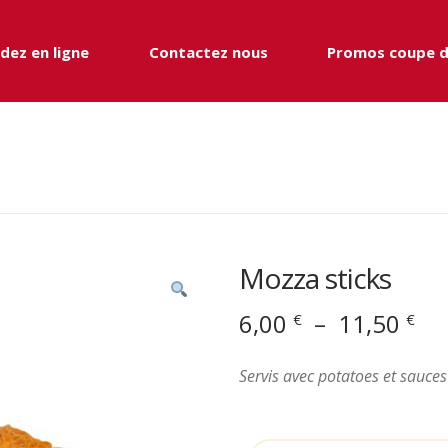
ez en ligne
Contactez nous
Promos coupe 
Mozza sticks
Pl
6,00
–
11,50
€
€
de
pri
Servis avec potatoes et sauces
6,0
à