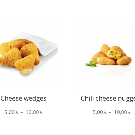
Cheese wedges
Chili cheese nugg
Plage
P
5,00
–
10,00
5,00
–
10,00
€
€
€
€
de
d
prix :
pr