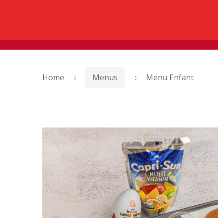
Command
Skip
Skip
to
to
navigation
content
Home
Menus
Menu Enfant