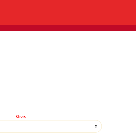
0
0,00 €
du monde
Choix