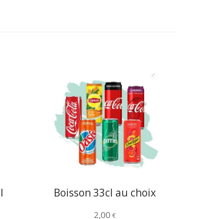
l
Boisson 33cl au choix
2,00
€