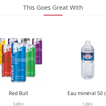
This Goes Great With
Red Bull
Eau minéral 50 c
3,00
1,00
€
€