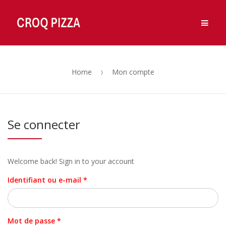
Ouvert 7j/7, de 11h à 14h et de 18h à 00h.
OK, Merci !
Men
Fermé Vendredi midi.
Skip
Skip
to
to
navigation
content
Home
Mon compte
Se connecter
Welcome back! Sign in to your account
Obligatoire
Identifiant ou e-mail
*
Obligatoire
Mot de passe
*